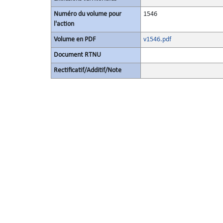
Numéro du volume pour
1546
l'action
Volume en PDF
v1546.pdf
Document RTNU
Rectificatif/Additif/Note