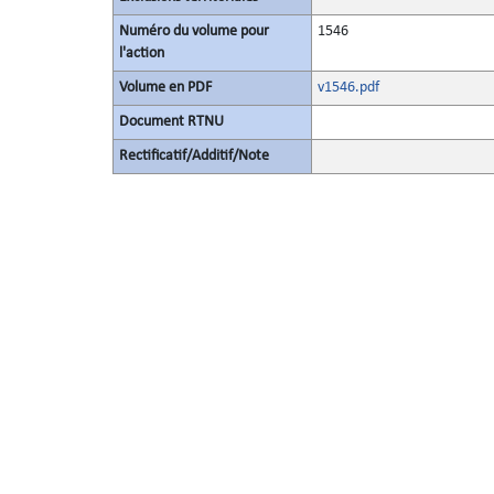
Numéro du volume pour
1546
l'action
Volume en PDF
v1546.pdf
Document RTNU
Rectificatif/Additif/Note