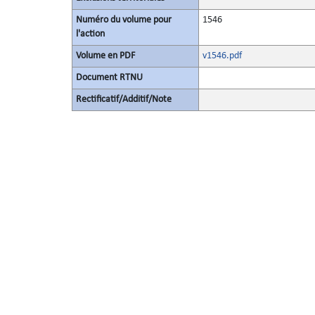
Numéro du volume pour
1546
l'action
Volume en PDF
v1546.pdf
Document RTNU
Rectificatif/Additif/Note