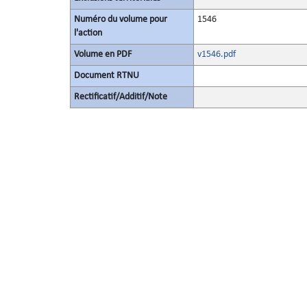
Numéro du volume pour
1546
l'action
Volume en PDF
v1546.pdf
Document RTNU
Rectificatif/Additif/Note