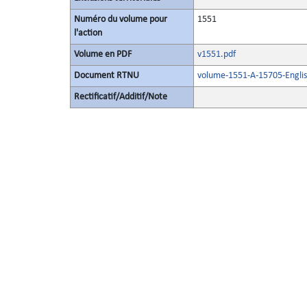
Numéro du volume pour
1551
l'action
Volume en PDF
v1551.pdf
Document RTNU
volume-1551-A-15705-Englis
Rectificatif/Additif/Note