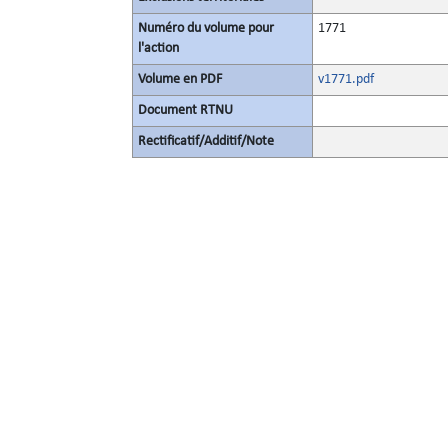
Numéro du volume pour
1771
l'action
Volume en PDF
v1771.pdf
Document RTNU
Rectificatif/Additif/Note