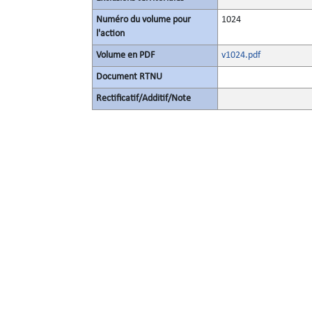
Numéro du volume pour
1024
l'action
Volume en PDF
v1024.pdf
Document RTNU
Rectificatif/Additif/Note