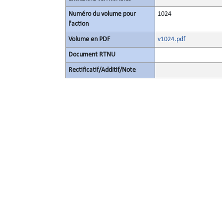
Numéro du volume pour
1024
l'action
Volume en PDF
v1024.pdf
Document RTNU
Rectificatif/Additif/Note