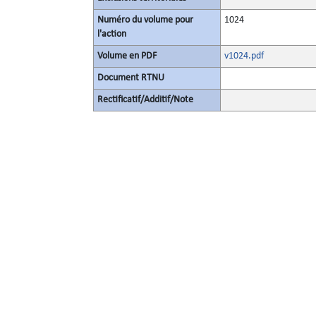
Numéro du volume pour
1024
l'action
Volume en PDF
v1024.pdf
Document RTNU
Rectificatif/Additif/Note