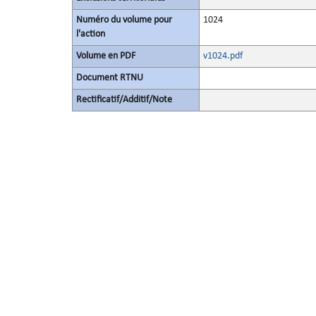
Numéro du volume pour
1024
l'action
Volume en PDF
v1024.pdf
Document RTNU
Rectificatif/Additif/Note