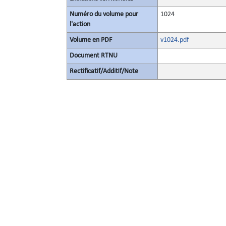
Numéro du volume pour
1024
l'action
Volume en PDF
v1024.pdf
Document RTNU
Rectificatif/Additif/Note