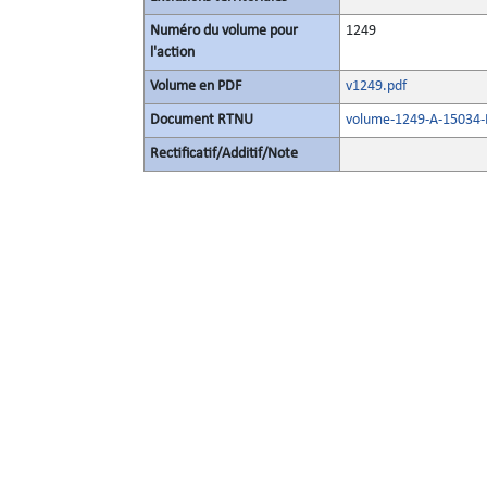
Numéro du volume pour
1249
l'action
Volume en PDF
v1249.pdf
Document RTNU
volume-1249-A-15034-E
Rectificatif/Additif/Note