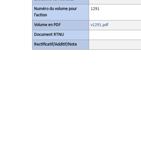
Numéro du volume pour
1291
l'action
Volume en PDF
v1291.pdf
Document RTNU
Rectificatif/Additif/Note