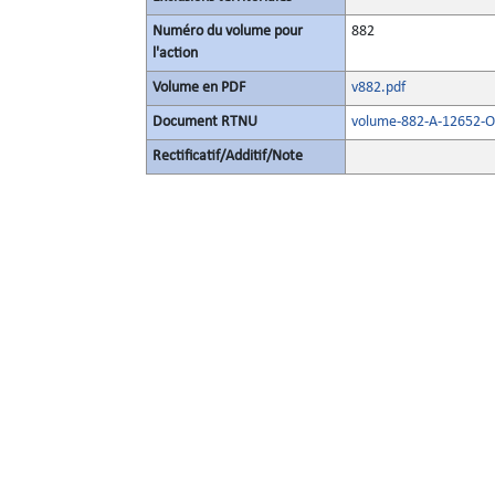
Numéro du volume pour
882
l'action
Volume en PDF
v882.pdf
Document RTNU
volume-882-A-12652-O
Rectificatif/Additif/Note