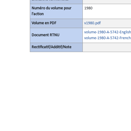
Numéro du volume pour
1980
l'action
Volume en PDF
v1980.pdf
volume-1980-A-5742-English
Document RTNU
volume-1980-A-5742-French
Rectificatif/Additif/Note