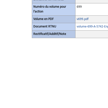
Numéro du volume pour
699
l'action
Volume en PDF
v699.pdf
Document RTNU
volume-699-A-5742-Eng
Rectificatif/Additif/Note