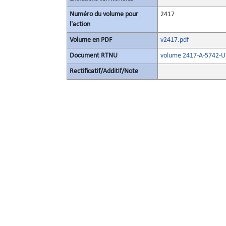
Numéro du volume pour
2417
l'action
Volume en PDF
v2417.pdf
Document RTNU
volume 2417-A-5742-U
Rectificatif/Additif/Note