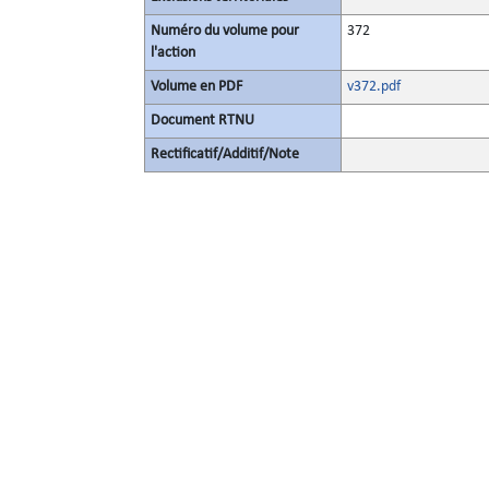
Numéro du volume pour
372
l'action
Volume en PDF
v372.pdf
Document RTNU
Rectificatif/Additif/Note