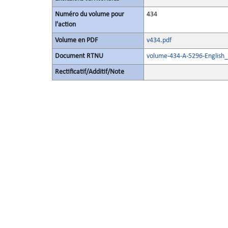
Numéro du volume pour
434
l'action
Volume en PDF
v434.pdf
Document RTNU
volume-434-A-5296-English_
Rectificatif/Additif/Note