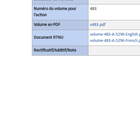
Numéro du volume pour
483
l'action
Volume en PDF
v483.pdf
volume-483-A-5296-English.
Document RTNU
volume-483-A-5296-French.
Rectificatif/Additif/Note