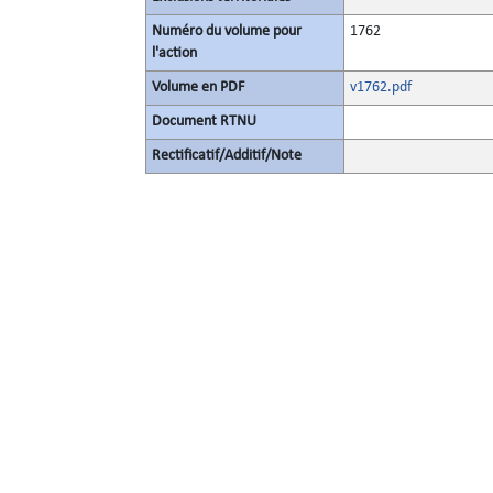
Numéro du volume pour
1762
l'action
Volume en PDF
v1762.pdf
Document RTNU
Rectificatif/Additif/Note