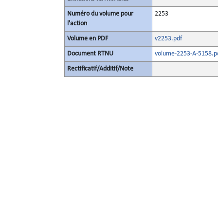
Numéro du volume pour
2253
l'action
Volume en PDF
v2253.pdf
Document RTNU
volume-2253-A-5158.p
Rectificatif/Additif/Note