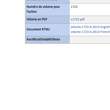
Numéro du volume pour
1723
l'action
Volume en PDF
v1723.pdf
volume-1723-A-2613-English
Document RTNU
volume-1723-A-2613-French
Rectificatif/Additif/Note