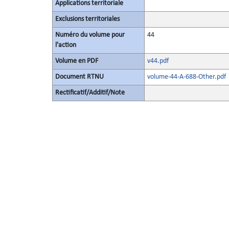
Applications territoriale
Exclusions territoriales
Numéro du volume pour
44
l'action
Volume en PDF
v44.pdf
Document RTNU
volume-44-A-688-Other.pdf
Rectificatif/Additif/Note