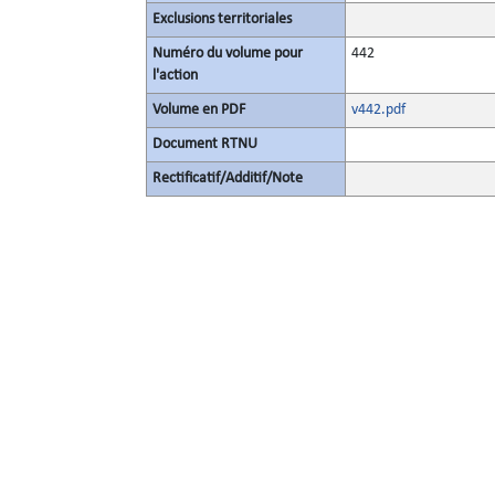
Exclusions territoriales
Numéro du volume pour
442
l'action
Volume en PDF
v442.pdf
Document RTNU
Rectificatif/Additif/Note