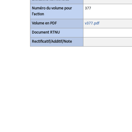
Numéro du volume pour
377
l'action
Volume en PDF
v377.pdf
Document RTNU
Rectificatif/Additif/Note