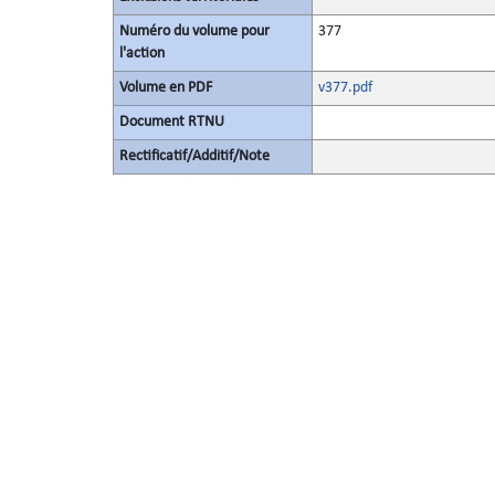
Numéro du volume pour
377
l'action
Volume en PDF
v377.pdf
Document RTNU
Rectificatif/Additif/Note