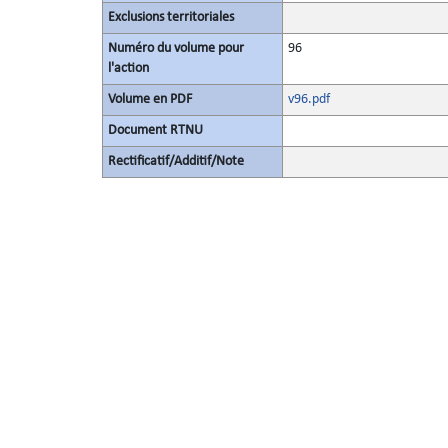
Exclusions territoriales
Numéro du volume pour
96
l'action
Volume en PDF
v96.pdf
Document RTNU
Rectificatif/Additif/Note