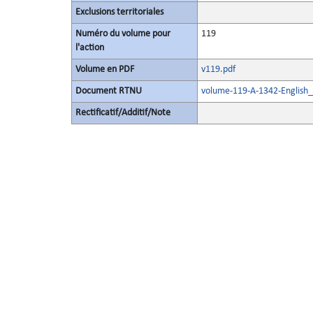
Exclusions territoriales
Numéro du volume pour
119
l'action
Volume en PDF
v119.pdf
Document RTNU
volume-119-A-1342-English_
Rectificatif/Additif/Note