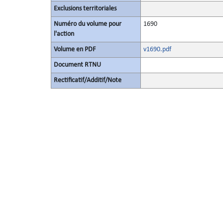
Exclusions territoriales
Numéro du volume pour
1690
l'action
Volume en PDF
v1690.pdf
Document RTNU
Rectificatif/Additif/Note