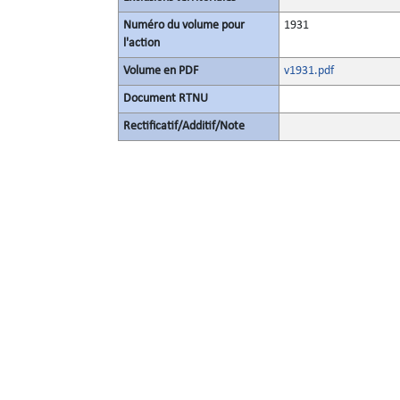
Numéro du volume pour
1931
l'action
Volume en PDF
v1931.pdf
Document RTNU
Rectificatif/Additif/Note