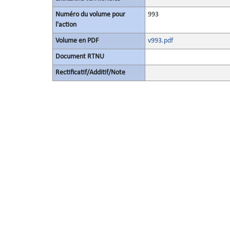
Numéro du volume pour
993
l'action
Volume en PDF
v993.pdf
Document RTNU
Rectificatif/Additif/Note