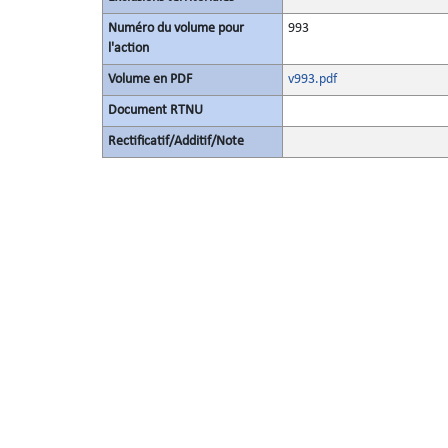
Numéro du volume pour
993
l'action
Volume en PDF
v993.pdf
Document RTNU
Rectificatif/Additif/Note