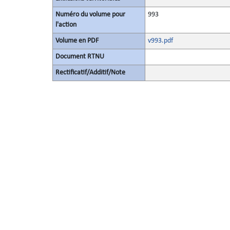
Numéro du volume pour
993
l'action
Volume en PDF
v993.pdf
Document RTNU
Rectificatif/Additif/Note