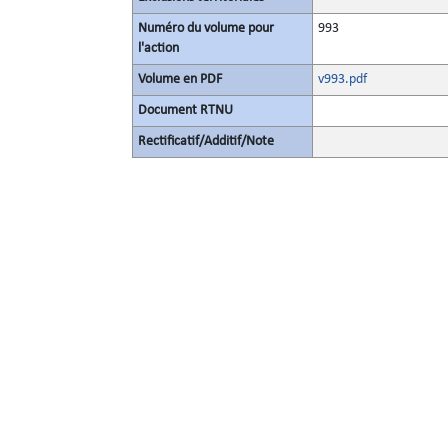
Numéro du volume pour
993
l'action
Volume en PDF
v993.pdf
Document RTNU
Rectificatif/Additif/Note