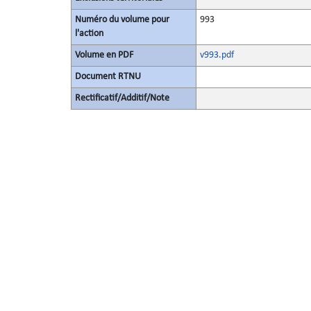
Numéro du volume pour
993
l'action
Volume en PDF
v993.pdf
Document RTNU
Rectificatif/Additif/Note