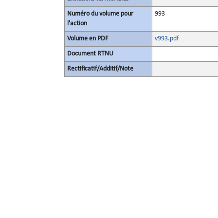
Numéro du volume pour
993
l'action
Volume en PDF
v993.pdf
Document RTNU
Rectificatif/Additif/Note