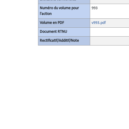
Numéro du volume pour
993
l'action
Volume en PDF
v993.pdf
Document RTNU
Rectificatif/Additif/Note