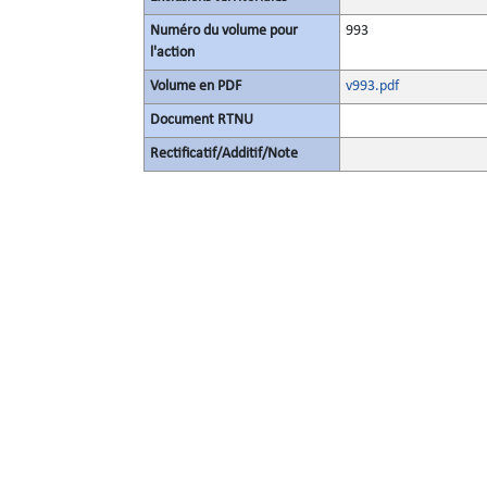
Numéro du volume pour
993
l'action
Volume en PDF
v993.pdf
Document RTNU
Rectificatif/Additif/Note