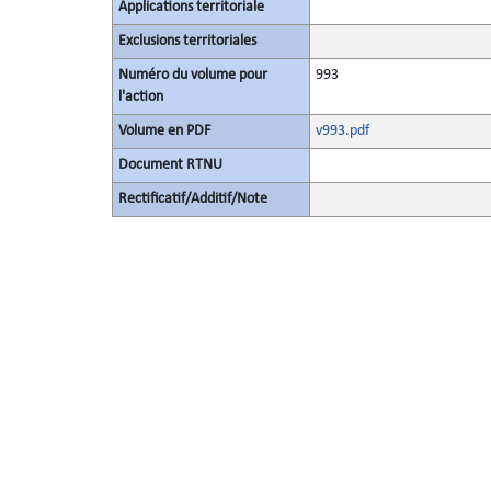
Applications territoriale
Exclusions territoriales
Numéro du volume pour
993
l'action
Volume en PDF
v993.pdf
Document RTNU
Rectificatif/Additif/Note