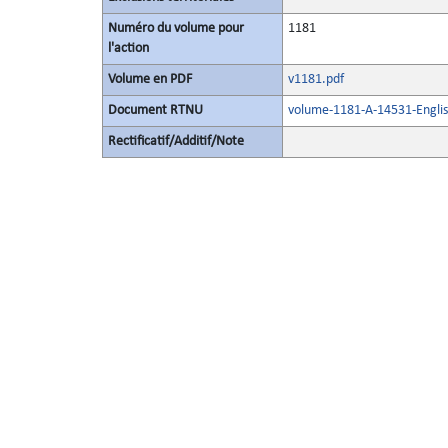
Numéro du volume pour
1181
l'action
Volume en PDF
v1181.pdf
Document RTNU
volume-1181-A-14531-Englis
Rectificatif/Additif/Note