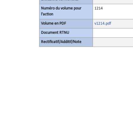
Numéro du volume pour
1214
l'action
Volume en PDF
v1214.pdf
Document RTNU
Rectificatif/Additif/Note