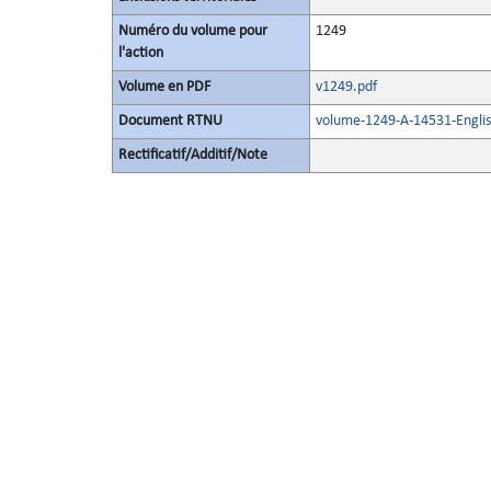
Numéro du volume pour
1249
l'action
Volume en PDF
v1249.pdf
Document RTNU
volume-1249-A-14531-Englis
Rectificatif/Additif/Note