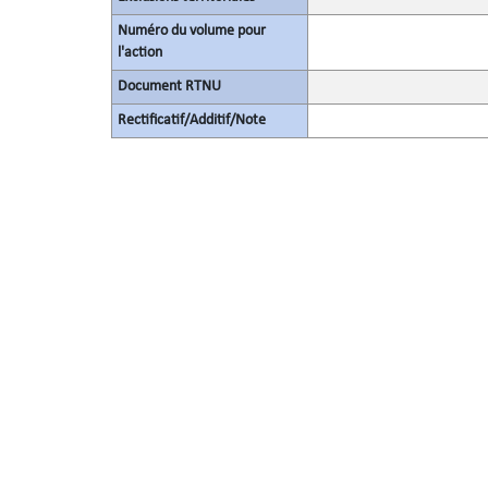
Numéro du volume pour
l'action
Document RTNU
Rectificatif/Additif/Note