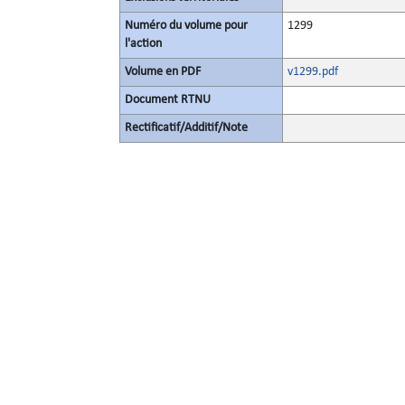
Numéro du volume pour
1299
l'action
Volume en PDF
v1299.pdf
Document RTNU
Rectificatif/Additif/Note