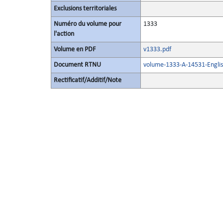
Exclusions territoriales
Numéro du volume pour
1333
l'action
Volume en PDF
v1333.pdf
Document RTNU
volume-1333-A-14531-Englis
Rectificatif/Additif/Note