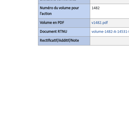
Numéro du volume pour
1482
l'action
Volume en PDF
v1482.pdf
Document RTNU
volume-1482-A-14531-E
Rectificatif/Additif/Note