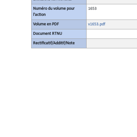
Numéro du volume pour
1653
l'action
Volume en PDF
v1653.pdf
Document RTNU
Rectificatif/Additif/Note