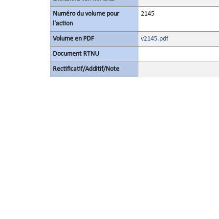
Numéro du volume pour
2145
l'action
Volume en PDF
v2145.pdf
Document RTNU
Rectificatif/Additif/Note