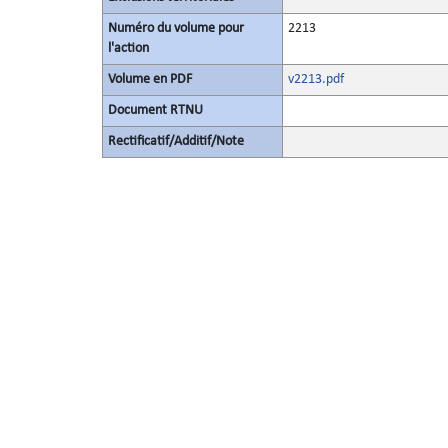
Numéro du volume pour
2213
l'action
Volume en PDF
v2213.pdf
Document RTNU
Rectificatif/Additif/Note